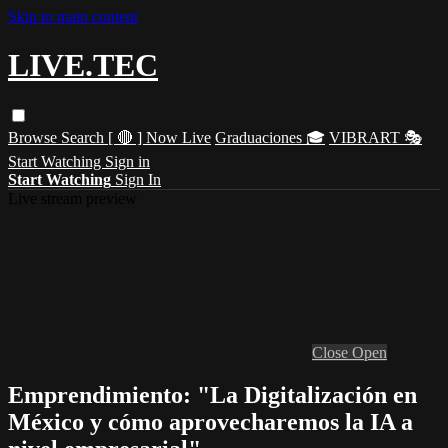
Skip to main content
LIVE.TEC
Browse
Search
[ 🔴 ] Now Live
Graduaciones 🎓
VIBRART 🎭
Start Watching
Sign in
Start Watching
Sign In
Live stream preview
Close
Open
Emprendimiento: "La Digitalización en
México y cómo aprovecharemos la IA a