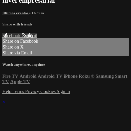
nivel empresarial"
Últimos eventos
• 1h 39m
Share with friends
Facebook
X
Email
Share on Facebook
Share on X
Share via Email
Watch anywhere, anytime
Fire TV
Android
Android TV
iPhone
Roku
®
Samsung Smart
TV
Apple TV
Help
Terms
Privacy
Cookies
Sign in
×