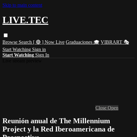
Skip to main content
LIVE.TEC
Browse
Search
[ 🔴 ] Now Live
Graduaciones 🎓
VIBRART 🎭
Start Watching
Sign in
Start Watching
Sign In
Live stream preview
Close
Open
Reunión anual de The Millennium
Project y la Red Iberoamericana de