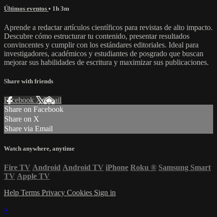
Últimos eventos
• 1h 3m
Aprende a redactar artículos científicos para revistas de alto impacto.
Descubre cómo estructurar tu contenido, presentar resultados
convincentes y cumplir con los estándares editoriales. Ideal para
investigadores, académicos y estudiantes de posgrado que buscan
mejorar sus habilidades de escritura y maximizar sus publicaciones.
Share with friends
Facebook
X
Email
Share on Facebook
Share on X
Share via Email
Watch anywhere, anytime
Fire TV
Android
Android TV
iPhone
Roku
®
Samsung Smart
TV
Apple TV
Help
Terms
Privacy
Cookies
Sign in
×