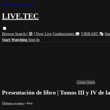
Skip to main content
LIVE.TEC
Browse
Search
[ 🔴 ] Now Live
Graduaciones 🎓
VIBRART 🎭
Sta
Start Watching
Sign In
Live stream preview
Close
Open
Presentación de libro | Tomos III y IV de l
Últimos eventos
• 49m