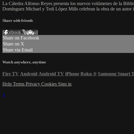
La Cátedra Alfonso Reyes presenta los nuevos volúmenes de la Biblio
Domínguez Michael y Tedi López Mills celebran la obra de un autor imp
Share with friends
Facebook
X
Email
Share on Facebook
Share on X
Share via Email
Watch anywhere, anytime
Fire TV
Android
Android TV
iPhone
Roku
®
Samsung Smart 
Help
Terms
Privacy
Cookies
Sign in
×