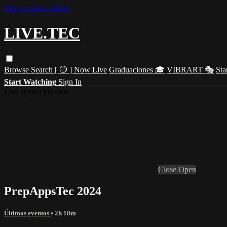
Skip to main content
LIVE.TEC
Browse
Search
[ 🔴 ] Now Live
Graduaciones 🎓
VIBRART 🎭
Sta
Start Watching
Sign In
Live stream preview
Close
Open
PrepAppsTec 2024
Últimos eventos
• 2h 18m