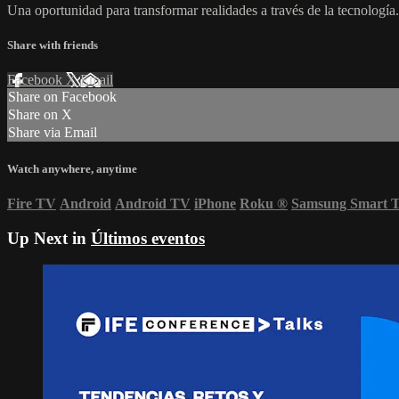
Una oportunidad para transformar realidades a través de la tecnología
Share with friends
Facebook
X
Email
Share on Facebook
Share on X
Share via Email
Watch anywhere, anytime
Fire TV
Android
Android TV
iPhone
Roku
®
Samsung Smart 
Up Next in
Últimos eventos