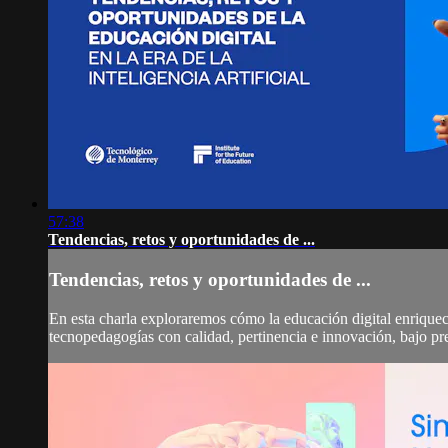
57:38
Tendencias, retos y oportunidades de ...
Tendencias, retos y oportunidades de ...
En esta charla exploraremos cómo la educación digital enriquece
tecnopedagogías con calidad, pertinencia e innovación, bajo pre