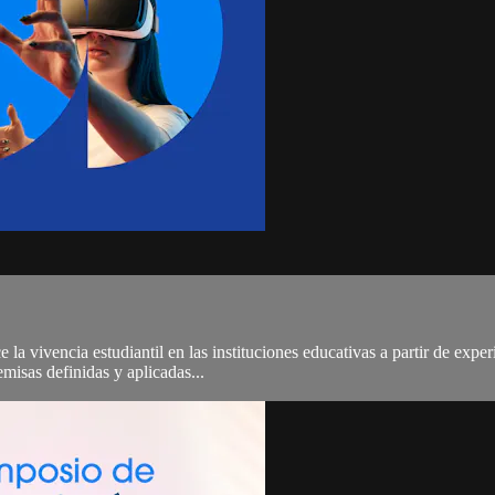
 la vivencia estudiantil en las instituciones educativas a partir de exp
misas definidas y aplicadas...