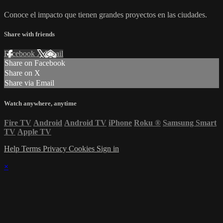
Conoce el impacto que tienen grandes proyectos en las ciudades.
Share with friends
Facebook
X
Email
Share on Facebook
Share on X
Share via Email
Watch anywhere, anytime
Fire TV
Android
Android TV
iPhone
Roku
®
Samsung Smart
TV
Apple TV
Help
Terms
Privacy
Cookies
Sign in
×