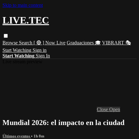
Skip to main content
LIVE.TEC
Browse
Search
[ 🔴 ] Now Live
Graduaciones 🎓
VIBRART 🎭
Start Watching
Sign in
Start Watching
Sign In
Live stream preview
Close
Open
Mundial 2026: el impacto en la ciudad
Últimos eventos
• 1h 8m