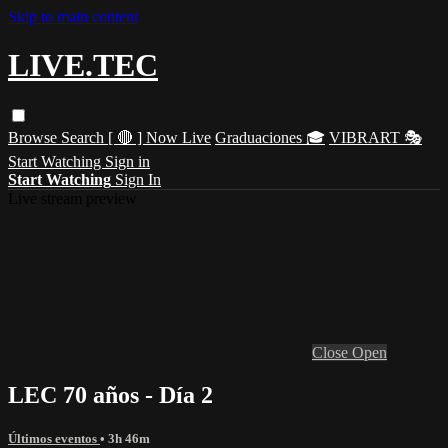
Skip to main content
LIVE.TEC
Browse
Search
[ 🔴 ] Now Live
Graduaciones 🎓
VIBRART 🎭
Start Watching
Sign in
Start Watching
Sign In
Live stream preview
Close
Open
LEC 70 años - Día 2
Últimos eventos
• 3h 46m