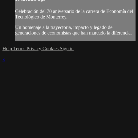
Celebración del 70 aniversario de la carrera de Economía del
Tecnológico de Monterrey.
Un homenaje a la trayectoria, impacto y legado de
generaciones de economistas que han marcado la diferencia.
Help
Terms
Privacy
Cookies
Sign in
×