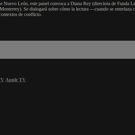
 Nuevo León, este panel convoca a Diana Rey (directora de Funda Lec
onterrey). Se dialogará sobre cómo la lectura —cuando se entrelaza co
contextos de conflicto.
TV
Apple TV