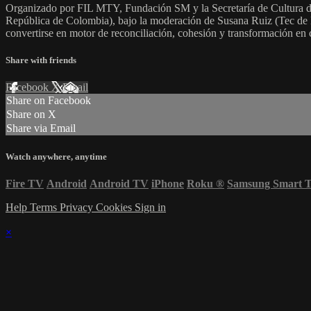
Organizado por FIL MTY, Fundación SM y la Secretaría de Cultura de
República de Colombia), bajo la moderación de Susana Ruiz (Tec de M
convertirse en motor de reconciliación, cohesión y transformación en 
Share with friends
Facebook
X
Email
Share on Facebook
Share on X
Share via Email
Watch anywhere, anytime
Fire TV
Android
Android TV
iPhone
Roku
®
Samsung Smart 
Help
Terms
Privacy
Cookies
Sign in
×