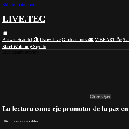
Skip to main content
LIVE.TEC
Browse
Search
[ 🔴 ] Now Live
Graduaciones 🎓
VIBRART 🎭
Sta
Start Watching
Sign In
Live stream preview
Close
Open
La lectura como eje promotor de la paz e
Últimos eventos
• 44m