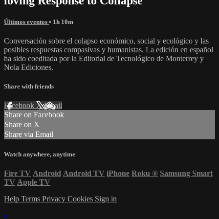
loving Response to Collapse"
Últimos eventos
• 1h 10m
Conversación sobre el colapso económico, social y ecológico y las
posibles respuestas compasivas y humanistas. La edición en español
ha sido coeditada por la Editorial de Tecnológico de Monterrey y
Nola Ediciones.
Share with friends
Facebook
X
Email
Share on Facebook
Share on X
Share via Email
Watch anywhere, anytime
Fire TV
Android
Android TV
iPhone
Roku
®
Samsung Smart
TV
Apple TV
Help
Terms
Privacy
Cookies
Sign in
×