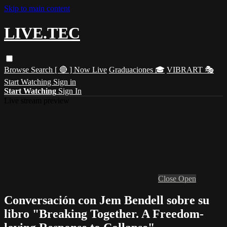
Skip to main content
LIVE.TEC
Browse
Search
[ 🔴 ] Now Live
Graduaciones 🎓
VIBRART 🎭
Start Watching
Sign in
Start Watching
Sign In
Live stream preview
Close
Open
Conversación con Jem Bendell sobre su
libro "Breaking Together. A Freedom-