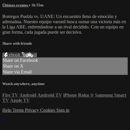
Últimos eventos
• 1h 55m
Borregos Puebla vs. UANE: Un encuentro lleno de emoción y
adrenalina. Nuestro equipo varonil busca sumar una victoria más en
la Liga ABE, enfrentándose a un rival decidido. Con un equipo en
gran forma, cada jugada puede ser decisiva.
Share with friends
Facebook
X
Email
Share on Facebook
Share on X
Share via Email
Watch anywhere, anytime
Fire TV
Android
Android TV
iPhone
Roku
®
Samsung Smart
TV
Apple TV
Help
Terms
Privacy
Cookies
Sign in
×