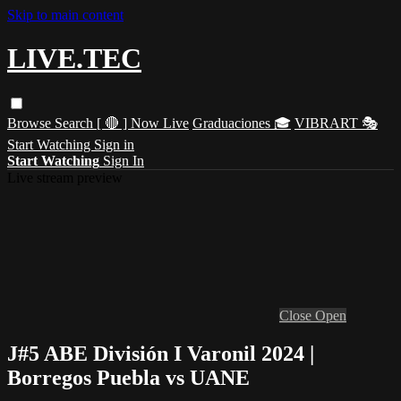
Skip to main content
LIVE.TEC
Browse
Search
[ 🔴 ] Now Live
Graduaciones 🎓
VIBRART 🎭
Start Watching
Sign in
Start Watching
Sign In
Live stream preview
Close
Open
J#5 ABE División I Varonil 2024 |
Borregos Puebla vs UANE