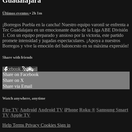
Guadalajara
Últimos eventos
• 2h 1m
¡Borregos Puebla en la cancha! Nuestro equipo varonil se enfrenta a
Tec Guadalajara en un emocionante duelo de la Liga ABE División
1. Con un equipo preparado y ansioso por la victoria, este partido
promete intensidad y jugadas espectaculares. ¡Apoya a nuestros
Borregos y vive la emoción del baloncesto en su máxima expresión!
Share with friends
Facebook
X
Email
Share on Facebook
Share on X
Share via Email
Watch anywhere, anytime
Fire TV
Android
Android TV
iPhone
Roku
®
Samsung Smart
TV
Apple TV
Help
Terms
Privacy
Cookies
Sign in