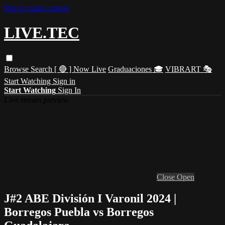
Skip to main content
LIVE.TEC
Browse
Search
[ 🔴 ] Now Live
Graduaciones 🎓
VIBRART 🎭
Start Watching
Sign in
Start Watching
Sign In
Live stream preview
Close
Open
J#2 ABE División I Varonil 2024 |
Borregos Puebla vs Borregos