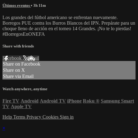
Últimos eventos
• 3h 11m
Los grandes del fútbol americano se enfrentan nuevamente.
Borregos PUE contra los Burros Blancos del IPN. Prepárate para un
choque lleno de acción en el torneo 14 Grandes. ¡No te lo pierdas!
#BorregosEnONEFA
Share with friends
Facebook
X
Email
Share on Facebook
Share on X
Share via Email
Watch anywhere, anytime
Fire TV
Android
Android TV
iPhone
Roku
®
Samsung Smart
TV
Apple TV
Help
Terms
Privacy
Cookies
Sign in
×