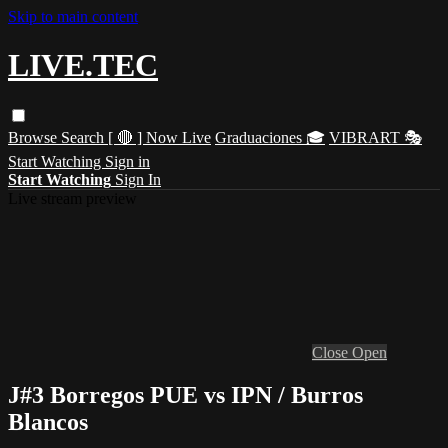
Skip to main content
LIVE.TEC
Browse
Search
[ 🔴 ] Now Live
Graduaciones 🎓
VIBRART 🎭
Start Watching
Sign in
Start Watching
Sign In
Live stream preview
Close
Open
J#3 Borregos PUE vs IPN / Burros
Blancos