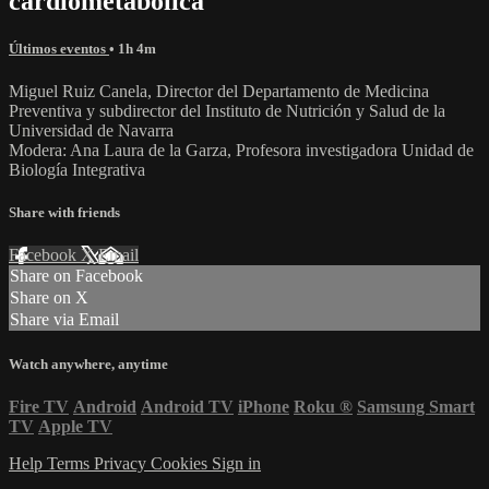
cardiometabólica
Últimos eventos
• 1h 4m
Miguel Ruiz Canela, Director del Departamento de Medicina
Preventiva y subdirector del Instituto de Nutrición y Salud de la
Universidad de Navarra
Modera: Ana Laura de la Garza, Profesora investigadora Unidad de
Biología Integrativa
Share with friends
Facebook
X
Email
Share on Facebook
Share on X
Share via Email
Watch anywhere, anytime
Fire TV
Android
Android TV
iPhone
Roku
®
Samsung Smart
TV
Apple TV
Help
Terms
Privacy
Cookies
Sign in