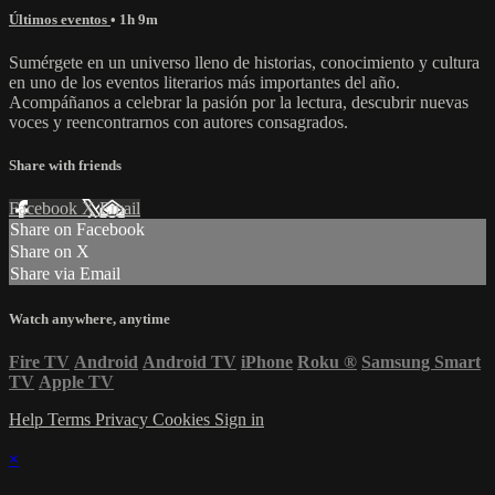
Últimos eventos
• 1h 9m
Sumérgete en un universo lleno de historias, conocimiento y cultura
en uno de los eventos literarios más importantes del año.
Acompáñanos a celebrar la pasión por la lectura, descubrir nuevas
voces y reencontrarnos con autores consagrados.
Share with friends
Facebook
X
Email
Share on Facebook
Share on X
Share via Email
Watch anywhere, anytime
Fire TV
Android
Android TV
iPhone
Roku
®
Samsung Smart
TV
Apple TV
Help
Terms
Privacy
Cookies
Sign in
×