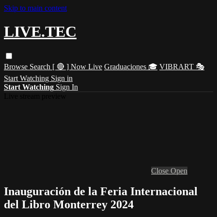
Skip to main content
LIVE.TEC
Browse
Search
[ 🔴 ] Now Live
Graduaciones 🎓
VIBRART 🎭
Start Watching
Sign in
Start Watching
Sign In
Live stream preview
Close
Open
Inauguración de la Feria Internacional
del Libro Monterrey 2024