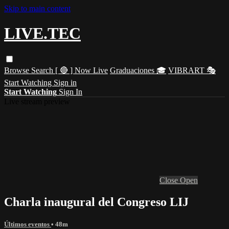
Skip to main content
LIVE.TEC
Browse
Search
[ 🔴 ] Now Live
Graduaciones 🎓
VIBRART 🎭
Start Watching
Sign in
Start Watching
Sign In
Live stream preview
Close
Open
Charla inaugural del Congreso LIJ
Últimos eventos
• 48m