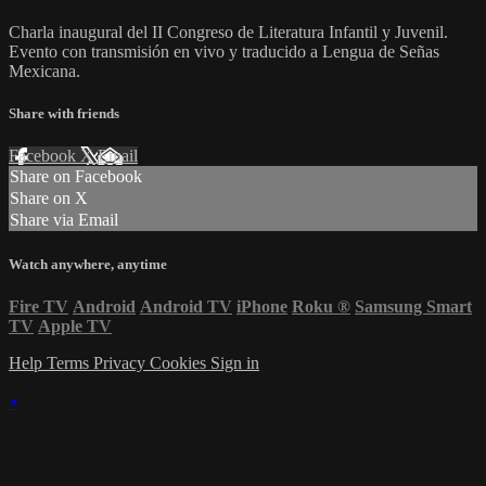
Charla inaugural del II Congreso de Literatura Infantil y Juvenil.
Evento con transmisión en vivo y traducido a Lengua de Señas
Mexicana.
Share with friends
Facebook
X
Email
Share on Facebook
Share on X
Share via Email
Watch anywhere, anytime
Fire TV
Android
Android TV
iPhone
Roku
®
Samsung Smart
TV
Apple TV
Help
Terms
Privacy
Cookies
Sign in
×