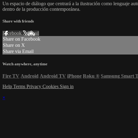
Un espacio de diálogo que centrará a la ilustración como lenguaje aut
dentro de la producción contemporánea.
Share with friends
Facebook
X
Email
Share on Facebook
Share on X
Share via Email
Watch anywhere, anytime
Fire TV
Android
Android TV
iPhone
Roku
®
Samsung Smart 
Help
Terms
Privacy
Cookies
Sign in
×