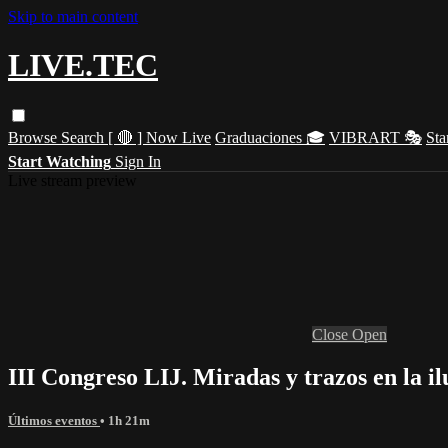
Skip to main content
LIVE.TEC
Browse
Search
[ 🔴 ] Now Live
Graduaciones 🎓
VIBRART 🎭
Sta
Start Watching
Sign In
Live stream preview
Close
Open
III Congreso LIJ. Miradas y trazos en la i
Últimos eventos
• 1h 21m