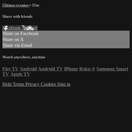
Últimos eventos
• 35m
Share with friends
Facebook
X
Email
Share on Facebook
Share on X
Share via Email
Watch anywhere, anytime
Fire TV
Android
Android TV
iPhone
Roku
®
Samsung Smart
TV
Apple TV
Help
Terms
Privacy
Cookies
Sign in
×