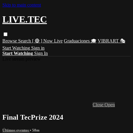
Skip to main content
LIVE.TEC
Browse
Search
[ 🔴 ] Now Live
Graduaciones 🎓
VIBRART 🎭
Start Watching
Sign in
Start Watching
Sign In
Live stream preview
Close
Open
Final TecPrize 2024
Últimos eventos
• 58m