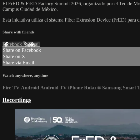
El FrED & FrED Factory Summit 2026, organizado por el Tec de Monter
Campus Ciudad de México.
Esta iniciativa utiliza el sistema Fiber Extrusion Device (FrED) para e
Share with friends
Facebook
X
Email
Share on Facebook
Share on X
Share via Email
Watch anywhere, anytime
Fire TV
Android
Android TV
iPhone
Roku
®
Samsung Smart 
Recordings