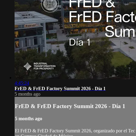
4:45:24
FrED & FrED Factory Summit 2026 - Día 1
5 months ago
FrED & FrED Factory Summit 2026 - Día 1
5 months ago
El FrED & FrED Factory Summit 2026, organizado por el Tec de 