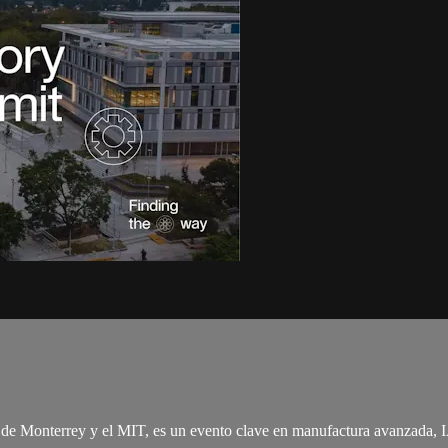
Monterrey y el MIT, es un evento clave en manufactura avanzada, IA y