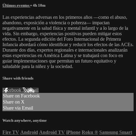
Últimos eventos
• 4h 10m
Las experiencias adversas en los primeros años —como el abuso,
abandono, exposición a violencia o pobreza— impactan
negativamente en la salud física y mental infantil y a lo largo de la
vida. Sin embargo, experiencias positivas pueden mitigar estos
efectos. La segunda edición del Foro Internacional de Primera
Infancia abordará cómo identificar y reducir los efectos de las ACEs.
Durante dos días, expertos regionales e internacionales analizarán
estas experiencias en América Latina y se trabajará con foco en
guiar implementaciones que permitan un futuro equitativo y
saludable para la niñez y la sociedad.
Share with friends
Facebook
X
Email
Share on Facebook
Share on X
Share via Email
Watch anywhere, anytime
Fire TV
Android
Android TV
iPhone
Roku
®
Samsung Smart