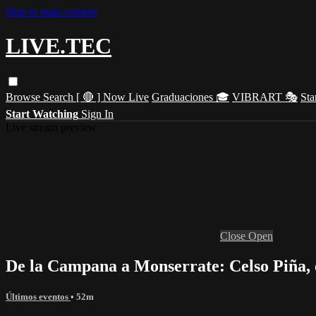
Skip to main content
LIVE.TEC
Browse
Search
[ 🔴 ] Now Live
Graduaciones 🎓
VIBRART 🎭
Sta
Start Watching
Sign In
Live stream preview
Close
Open
De la Campana a Monserrate: Celso Piña,
Últimos eventos
• 52m