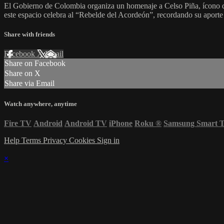
El Gobierno de Colombia organiza un homenaje a Celso Piña, ícono de
este espacio celebra al “Rebelde del Acordeón”, recordando su aporte 
Share with friends
Facebook
X
Email
Share on Facebook
Share on X
Share via Email
Watch anywhere, anytime
Fire TV
Android
Android TV
iPhone
Roku
®
Samsung Smart 
Help
Terms
Privacy
Cookies
Sign in
×