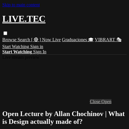
Skip to main content
LIVE.TEC
Browse
Search
[ 🔴 ] Now Live
Graduaciones 🎓
VIBRART 🎭
Start Watching
Sign in
Start Watching
Sign In
Live stream preview
Close
Open
Open Lecture by Allan Chochinov | What
is Design actually made of?