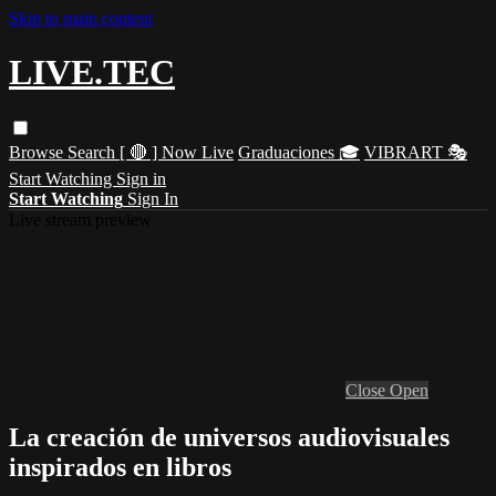
Skip to main content
LIVE.TEC
Browse
Search
[ 🔴 ] Now Live
Graduaciones 🎓
VIBRART 🎭
Start Watching
Sign in
Start Watching
Sign In
Live stream preview
Close
Open
La creación de universos audiovisuales
inspirados en libros