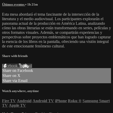
Últimos eventos
• 1h 21m
Esta mesa abordará el tema fascinante de la intersección de la
literatura y el medio audiovisual. Los participantes explorarán el
panorama actual de la producción en América Latina, analizando
cómo las obras literarias se están transformando en series, películas y
otros formatos visuales. Además, se compartirán experiencias y
perspectivas sobre proyectos emblemáticos que han logrado capturar
la esencia de los libros en la pantalla, ofreciendo una visión integral
de este emocionante fenómeno cultural.
Share with friends
Facebook
X
Email
Share on Facebook
Share on X
Share via Email
Watch anywhere, anytime
Fire TV
Android
Android TV
iPhone
Roku
®
Samsung Smart
TV
Apple TV