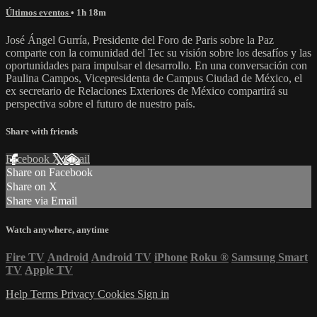
Últimos eventos
• 1h 18m
José Ángel Gurría, Presidente del Foro de Paris sobre la Paz
comparte con la comunidad del Tec su visión sobre los desafíos y las
oportunidades para impulsar el desarrollo. En una conversación con
Paulina Campos, Vicepresidenta de Campus Ciudad de México, el
ex secretario de Relaciones Exteriores de México compartirá su
perspectiva sobre el futuro de nuestro país.
Share with friends
Facebook
X
Email
Share on Facebook
Share on X
Share via Email
Watch anywhere, anytime
Fire TV
Android
Android TV
iPhone
Roku
®
Samsung Smart
TV
Apple TV
Help
Terms
Privacy
Cookies
Sign in