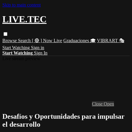
Skip to main content
LIVE.TEC
Browse
Search
[ 🔴 ] Now Live
Graduaciones 🎓
VIBRART 🎭
Start Watching
Sign in
Start Watching
Sign In
Live stream preview
Close
Open
Desafíos y Oportunidades para impulsar
el desarrollo