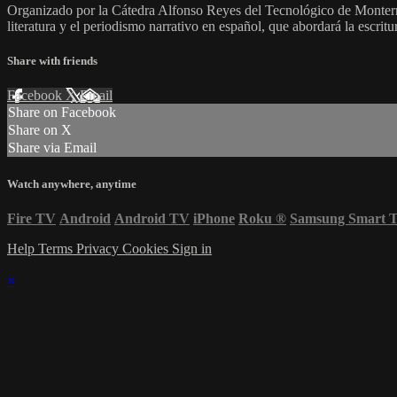
Organizado por la Cátedra Alfonso Reyes del Tecnológico de Monterre
literatura y el periodismo narrativo en español, que abordará la escr
Share with friends
Facebook
X
Email
Share on Facebook
Share on X
Share via Email
Watch anywhere, anytime
Fire TV
Android
Android TV
iPhone
Roku
®
Samsung Smart 
Help
Terms
Privacy
Cookies
Sign in
×