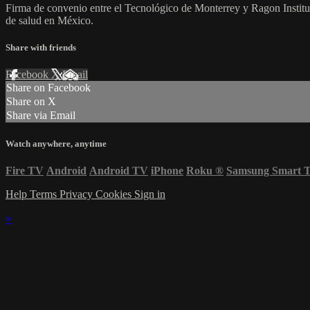
Firma de convenio entre el Tecnológico de Monterrey y Ragon Institute
de salud en México.
Share with friends
Facebook
X
Email
Share on Facebook
Share on X
Share via Email
Watch anywhere, anytime
Fire TV
Android
Android TV
iPhone
Roku
®
Samsung Smart 
Help
Terms
Privacy
Cookies
Sign in
×