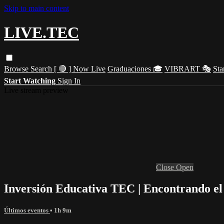
Skip to main content
LIVE.TEC
Browse
Search
[ 🔴 ] Now Live
Graduaciones 🎓
VIBRART 🎭
Sta
Start Watching
Sign In
Live stream preview
Close
Open
Inversión Educativa TEC | Encontrando el
Últimos eventos
• 1h 9m