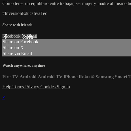
Cómo tener un equilibrio entre trabajar, ser mujer y madre al mismo ti
#InversionEducativaTec
Share with friends
Facebook
X
Email
Share on Facebook
Share on X
Share via Email
Watch anywhere, anytime
Fire TV
Android
Android TV
iPhone
Roku
®
Samsung Smart 
Help
Terms
Privacy
Cookies
Sign in
×