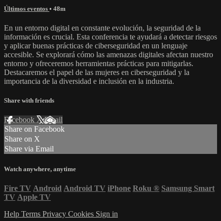
Últimos eventos
• 48m
En un entorno digital en constante evolución, la seguridad de la
información es crucial. Esta conferencia te ayudará a detectar riesgos
y aplicar buenas prácticas de ciberseguridad en un lenguaje
accesible. Se explorará cómo las amenazas digitales afectan nuestro
entorno y ofreceremos herramientas prácticas para mitigarlas.
Destacaremos el papel de las mujeres en ciberseguridad y la
importancia de la diversidad e inclusión en la industria.
Share with friends
Facebook
X
Email
Share on Facebook
Share on X
Share via Email
Watch anywhere, anytime
Fire TV
Android
Android TV
iPhone
Roku
®
Samsung Smart
TV
Apple TV
Help
Terms
Privacy
Cookies
Sign in