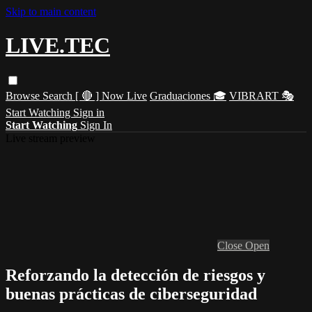
Skip to main content
LIVE.TEC
Browse
Search
[ 🔴 ] Now Live
Graduaciones 🎓
VIBRART 🎭
Start Watching
Sign in
Start Watching
Sign In
Live stream preview
Close
Open
Reforzando la detección de riesgos y
buenas prácticas de ciberseguridad