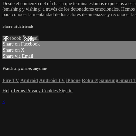
Desde el comienzo del día hasta que termina estamos expuestos a estafa
(smishing y vishing) a través de los detonadores emocionales. Hemos r
para conocer la mentalidad de los actores de amenazas y reconocer las 
Share with friends
Facebook
X
Email
Share on Facebook
Share on X
Share via Email
Watch anywhere, anytime
Fire TV
Android
Android TV
iPhone
Roku
®
Samsung Smart 
Help
Terms
Privacy
Cookies
Sign in
×