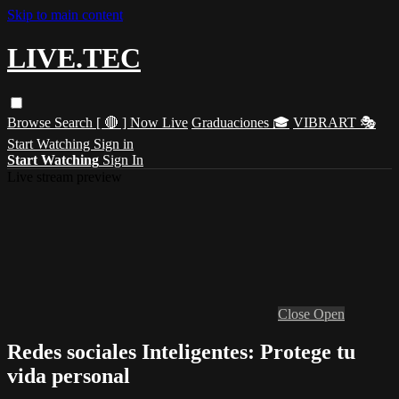
Skip to main content
LIVE.TEC
Browse
Search
[ 🔴 ] Now Live
Graduaciones 🎓
VIBRART 🎭
Start Watching
Sign in
Start Watching
Sign In
Live stream preview
Close
Open
Redes sociales Inteligentes: Protege tu
vida personal