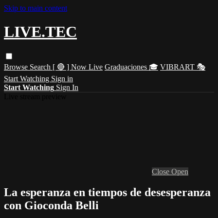
Skip to main content
LIVE.TEC
Browse
Search
[ 🔴 ] Now Live
Graduaciones 🎓
VIBRART 🎭
Start Watching
Sign in
Start Watching
Sign In
Live stream preview
Close
Open
La esperanza en tiempos de desesperanza
con Gioconda Belli