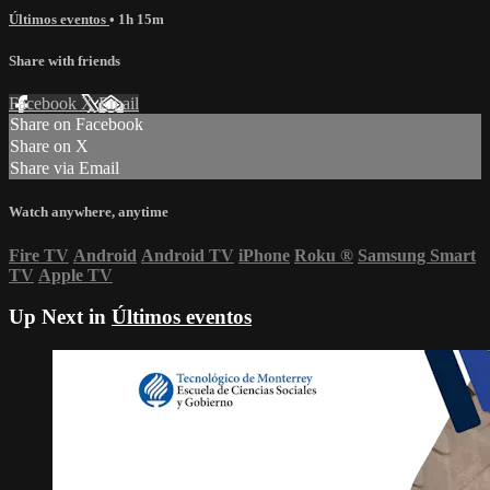
Últimos eventos
• 1h 15m
Share with friends
Facebook
X
Email
Share on Facebook
Share on X
Share via Email
Watch anywhere, anytime
Fire TV
Android
Android TV
iPhone
Roku
®
Samsung Smart
TV
Apple TV
Up Next in
Últimos eventos