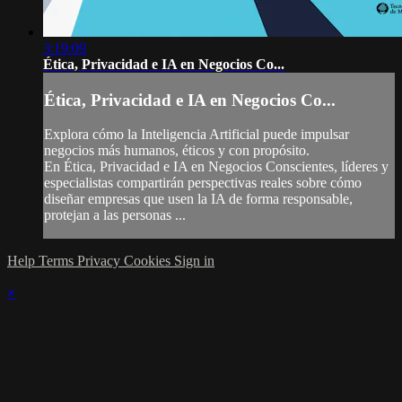
3:19:09
Ética, Privacidad e IA en Negocios Co...
Ética, Privacidad e IA en Negocios Co...
Explora cómo la Inteligencia Artificial puede impulsar
negocios más humanos, éticos y con propósito.
En Ética, Privacidad e IA en Negocios Conscientes, líderes y
especialistas compartirán perspectivas reales sobre cómo
diseñar empresas que usen la IA de forma responsable,
protejan a las personas ...
Help
Terms
Privacy
Cookies
Sign in
×