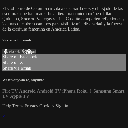
El Gobierno de Colombia invita a celebrar la voz y el legado de las
escritoras que han marcado la literatura contemporánea. Pilar
Quintana, Socorro Venegas y Lina Castaño comparten reflexiones y
lecturas que abren caminos para visibilizar la diversidad y la fuerza
de la escritura femenina en América Latina.
Share with friends
Facebook
X
Email
Share on Facebook
Share on X
Share via Email
Watch anywhere, anytime
Fire TV
Android
Android TV
iPhone
Roku
®
Samsung Smart
TV
Apple TV
Help
Terms
Privacy
Cookies
Sign in
×