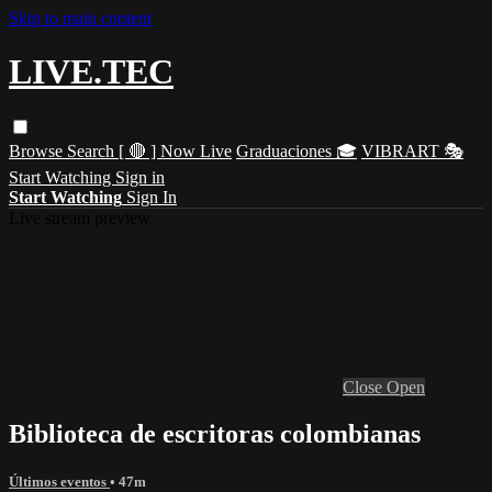
Skip to main content
LIVE.TEC
Browse
Search
[ 🔴 ] Now Live
Graduaciones 🎓
VIBRART 🎭
Start Watching
Sign in
Start Watching
Sign In
Live stream preview
Close
Open
Biblioteca de escritoras colombianas
Últimos eventos
• 47m