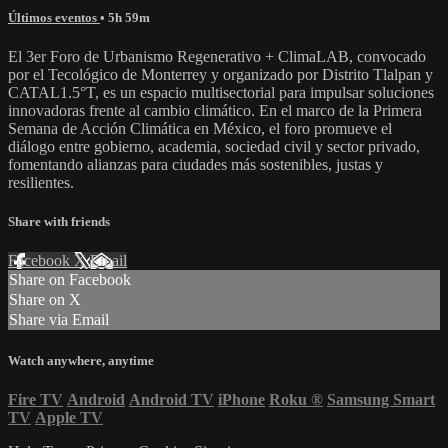
Últimos eventos
• 5h 59m
El 3er Foro de Urbanismo Regenerativo + ClimaLAB, convocado
por el Tecológico de Monterrey y organizado por Distrito Tlalpan y
CATAL1.5°T, es un espacio multisectorial para impulsar soluciones
innovadoras frente al cambio climático. En el marco de la Primera
Semana de Acción Climática en México, el foro promueve el
diálogo entre gobierno, academia, sociedad civil y sector privado,
fomentando alianzas para ciudades más sostenibles, justas y
resilientes.
Share with friends
Facebook
X
Email
Share on Facebook
Share on X
Share via Email
Watch anywhere, anytime
Fire TV
Android
Android TV
iPhone
Roku
®
Samsung Smart
TV
Apple TV