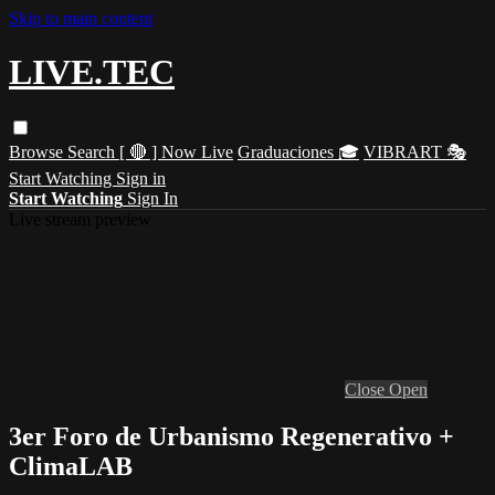
Skip to main content
LIVE.TEC
Browse
Search
[ 🔴 ] Now Live
Graduaciones 🎓
VIBRART 🎭
Start Watching
Sign in
Start Watching
Sign In
Live stream preview
Close
Open
3er Foro de Urbanismo Regenerativo +
ClimaLAB