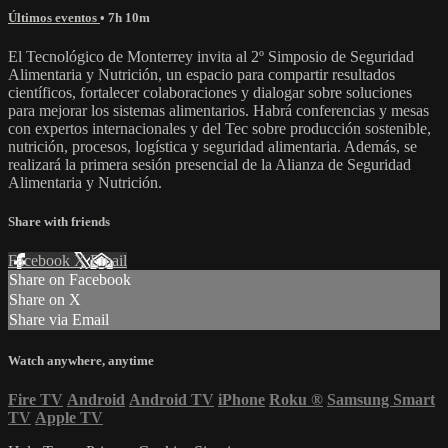
Últimos eventos
• 7h 10m
El Tecnológico de Monterrey invita al 2º Simposio de Seguridad
Alimentaria y Nutrición, un espacio para compartir resultados
científicos, fortalecer colaboraciones y dialogar sobre soluciones
para mejorar los sistemas alimentarios. Habrá conferencias y mesas
con expertos internacionales y del Tec sobre producción sostenible,
nutrición, procesos, logística y seguridad alimentaria. Además, se
realizará la primera sesión presencial de la Alianza de Seguridad
Alimentaria y Nutrición.
Share with friends
Facebook
X
Email
Share on Facebook
Share on X
Share via Email
Watch anywhere, anytime
Fire TV
Android
Android TV
iPhone
Roku
®
Samsung Smart
TV
Apple TV