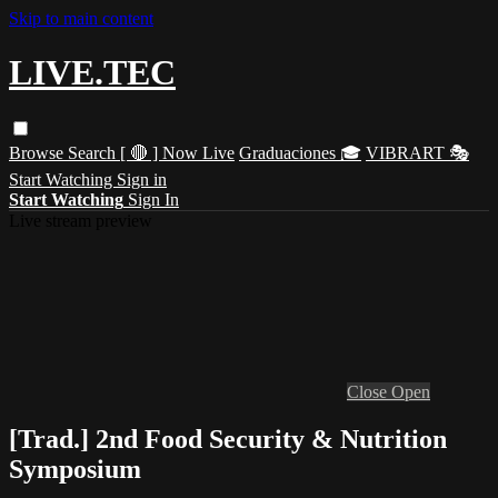
Skip to main content
LIVE.TEC
Browse
Search
[ 🔴 ] Now Live
Graduaciones 🎓
VIBRART 🎭
Start Watching
Sign in
Start Watching
Sign In
Live stream preview
Close
Open
[Trad.] 2nd Food Security & Nutrition
Symposium