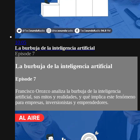
10:05
La burbuja de la inteligencia artificial
Episode 7
La burbuja de la inteligencia artificial
Episode 7
Francisco Orozco analiza la burbuja de la inteligencia
artificial, sus mitos y realidades, y qué implica este fenómeno
para empresas, inversionistas y emprendedores.