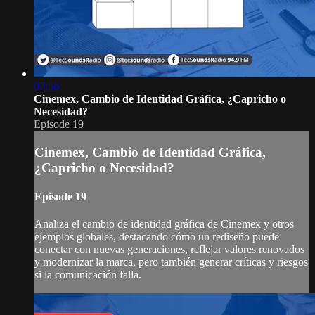
07:56
Cinemex, Cambio de Identidad Gráfica, ¿Capricho o
Necesidad?
Episode 19
Cinemex, Cambio de Identidad Gráfica,
¿Capricho o Necesidad?
Episode 19
Analiza el cambio de identidad gráfica de Cinemex y otros
ejemplos globales, destacando cómo un rediseño puede
conectar con nuevas generaciones, reflejar valores renovados
y modernizar la marca, pero también generar críticas y riesgos
si la comunicación falla.