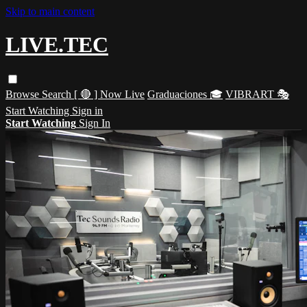
Skip to main content
LIVE.TEC
Browse
Search
[ 🔴 ] Now Live
Graduaciones 🎓
VIBRART 🎭
Start Watching
Sign in
Start Watching
Sign In