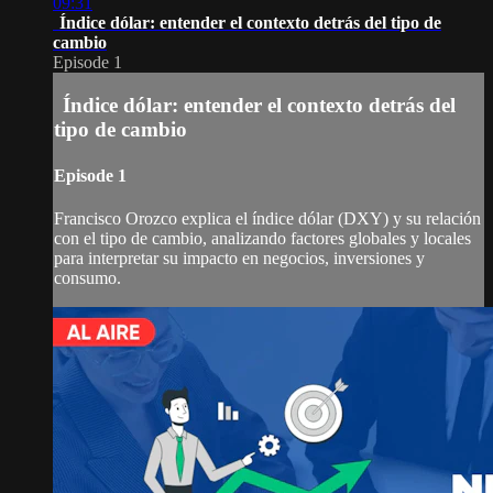
09:31
Índice dólar: entender el contexto detrás del tipo de
cambio
Episode 1
Índice dólar: entender el contexto detrás del
tipo de cambio
Episode 1
Francisco Orozco explica el índice dólar (DXY) y su relación
con el tipo de cambio, analizando factores globales y locales
para interpretar su impacto en negocios, inversiones y
consumo.