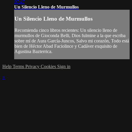
07:47
Un Silencio Lleno de Murmullos
Un Silencio Lleno de Murmullos
Recomienda cinco libros recientes: Un silencio lleno de
murmullos de Gioconda Belli, Dios fulmine a la que escriba
sobre mí de Aura García-Juncos, Salvo mi corazón, Todo está
bien de Héctor Abad Faciolince y Cadáver exquisito de
Agustina Bazterrica.
Help
Terms
Privacy
Cookies
Sign in
×