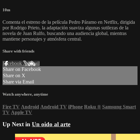
10m
Comenta el estreno de la película Pedro Páramo en Netflix, dirigida
por Rodrigo Prieto, la adaptación suaviza algunas sutilezas de la
novela de Juan Rulfo, buscando una audiencia global, mientras
mantiene personajes y atmósfera central.
Share with friends
Facebook
X
Email
Share on Facebook
Share on X
Share via Email
Watch anywhere, anytime
Fire TV
Android
Android TV
iPhone
Roku
®
Samsung Smart
TV
Apple TV
Up Next in
Un oido al arte