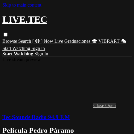
Skip to main content
LIVE.TEC
Browse
Search
[ 🔴 ] Now Live
Graduaciones 🎓
VIBRART 🎭
Start Watching
Sign in
Start Watching
Sign In
Live stream preview
Close
Open
Tec Sounds Radio 94.9 F.M
Película Pedro Páramo