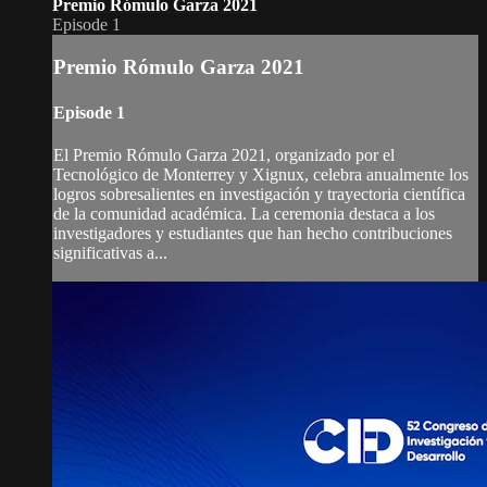
Premio Rómulo Garza 2021
Episode 1
Premio Rómulo Garza 2021
Episode 1
El Premio Rómulo Garza 2021, organizado por el
Tecnológico de Monterrey y Xignux, celebra anualmente los
logros sobresalientes en investigación y trayectoria científica
de la comunidad académica. La ceremonia destaca a los
investigadores y estudiantes que han hecho contribuciones
significativas a...