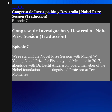
1:13:31
Congreso de Investigación y Desarrollo | Nobel Prize
Session (Traducción)
Episode 7
Congreso de Investigación y Desarrollo | Nobel
Prize Session (Traducción)
Episode 7
We're starting the Nobel Prize Session with Michel W.
Young, Nobel Prize for Fisiology and Medicine in 2017,
alongside with Dr. Bertil Andersson, board memeber of the
Nobel foundation and distinguished Professor at Tec de
Monterrey.