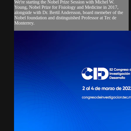
We're starting the Nobel Prize Session with Michel W.
Young, Nobel Prize for Fisiology and Medicine in 2017,
alongside with Dr. Bertil Andersson, board memeber of the
Nobel foundation and distinguished Professor at Tec de
Monterrey.