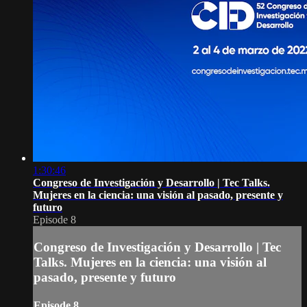
1:30:46
Congreso de Investigación y Desarrollo | Tec Talks.
Mujeres en la ciencia: una visión al pasado, presente y
futuro
Episode 8
Congreso de Investigación y Desarrollo | Tec
Talks. Mujeres en la ciencia: una visión al
pasado, presente y futuro
Episode 8