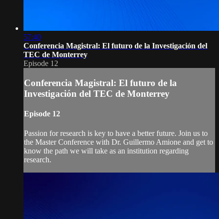
57:40
Conferencia Magistral: El futuro de la Investigación del
TEC de Monterrey
Episode 12
Conferencia Magistral: El futuro de la
Investigación del TEC de Monterrey
Episode 12
Passion for research is key to have a better future. Join us to
the Master Conference with Dr. Guillermo Amione and get to
know the path we will take as an institution regarding
research.