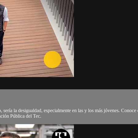
 sería la desigualdad, especialmente en las y los más jóvenes. Conoce
ción Pública del Tec.