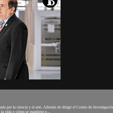
a por la ciencia y el arte. Además de dirigir el Centro de Investigació
 la vida y cómo se mantiene e...