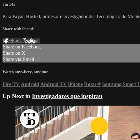
3m 14s
Para Bryan Husted, profesor e investigador del Tecnológico de Monterrey
Share with friends
Facebook
X
Email
Share on Facebook
Share on X
Share via Email
Watch anywhere, anytime
Fire TV
Android
Android TV
iPhone
Roku
®
Samsung Smart 
Up Next in
Investigadores que inspiran