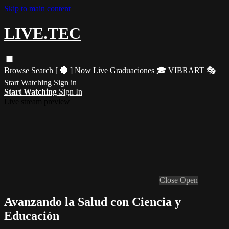
Skip to main content
LIVE.TEC
Browse
Search
[ 🔴 ] Now Live
Graduaciones 🎓
VIBRART 🎭
Start Watching
Sign in
Start Watching
Sign In
Live stream preview
Close
Open
Avanzando la Salud con Ciencia y
Educación