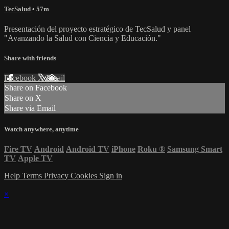
TecSalud
• 57m
Presentación del proyecto estratégico de TecSalud y panel
"Avanzando la Salud con Ciencia y Educación."
Share with friends
Facebook
X
Email
Share on Facebook
Share on X
Share via Email
Watch anywhere, anytime
Fire TV
Android
Android TV
iPhone
Roku
®
Samsung Smart
TV
Apple TV
Help
Terms
Privacy
Cookies
Sign in
×