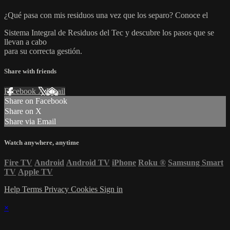
¿Qué pasa con mis residuos una vez que los separo? Conoce el
Sistema Integral de Residuos del Tec y descubre los pasos que se
llevan a cabo
para su correcta gestión.
Share with friends
Facebook
X
Email
Share on Facebook
Share on X
Share via Email
Watch anywhere, anytime
Fire TV
Android
Android TV
iPhone
Roku
®
Samsung Smart
TV
Apple TV
Help
Terms
Privacy
Cookies
Sign in
×