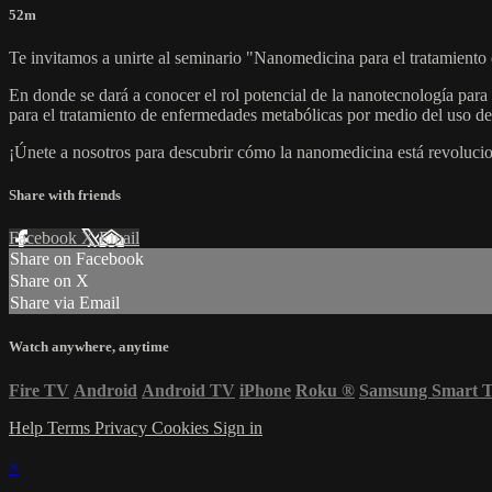
52m
Te invitamos a unirte al seminario "Nanomedicina para el tratamiento
En donde se dará a conocer el rol potencial de la nanotecnología para 
para el tratamiento de enfermedades metabólicas por medio del uso de 
¡Únete a nosotros para descubrir cómo la nanomedicina está revoluci
Share with friends
Facebook
X
Email
Share on Facebook
Share on X
Share via Email
Watch anywhere, anytime
Fire TV
Android
Android TV
iPhone
Roku
®
Samsung Smart 
Help
Terms
Privacy
Cookies
Sign in
×