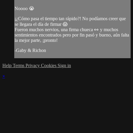
Noooo 😭
¡¿Cómo pasa el tiempo tan rápido?! No podíamos creer que
se llegara el día de firmar 😱
Fueron muchos nervios, una firma chueca 👀 y muchos
sentimientos encontrados pero por fin pasó y bueno, aún falta
la mejor parte, ¡pronto!
-Gaby & Richon
Help
Terms
Privacy
Cookies
Sign in
×