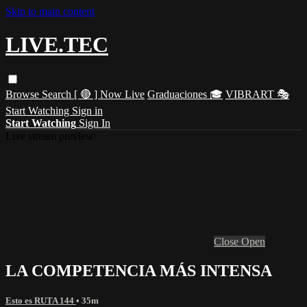
Skip to main content
LIVE.TEC
Browse
Search
[ 🔴 ] Now Live
Graduaciones 🎓
VIBRART 🎭
Start Watching
Sign in
Start Watching
Sign In
Live stream preview
Close
Open
LA COMPETENCIA MÁS INTENSA
Esto es RUTA 144
• 35m