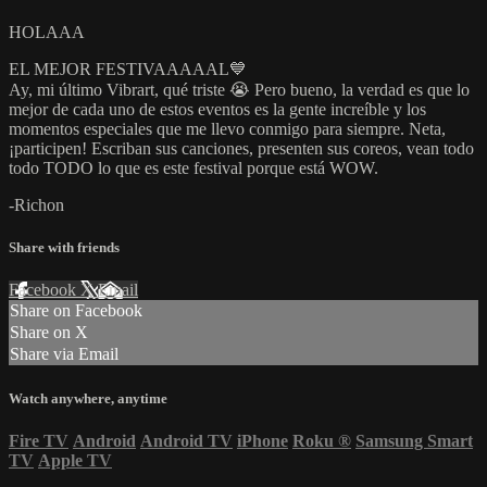
HOLAAA
EL MEJOR FESTIVAAAAAL💙
Ay, mi último Vibrart, qué triste 😭 Pero bueno, la verdad es que lo
mejor de cada uno de estos eventos es la gente increíble y los
momentos especiales que me llevo conmigo para siempre. Neta,
¡participen! Escriban sus canciones, presenten sus coreos, vean todo
todo TODO lo que es este festival porque está WOW.
-Richon
Share with friends
Facebook
X
Email
Share on Facebook
Share on X
Share via Email
Watch anywhere, anytime
Fire TV
Android
Android TV
iPhone
Roku
®
Samsung Smart
TV
Apple TV