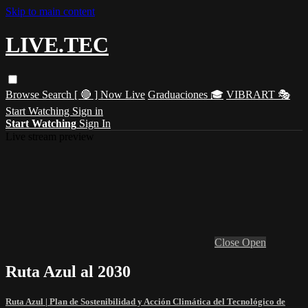
Skip to main content
LIVE.TEC
Browse
Search
[ 🔴 ] Now Live
Graduaciones 🎓
VIBRART 🎭
Start Watching
Sign in
Start Watching
Sign In
Live stream preview
Close
Open
Ruta Azul al 2030
Ruta Azul | Plan de Sostenibilidad y Acción Climática del Tecnológico de