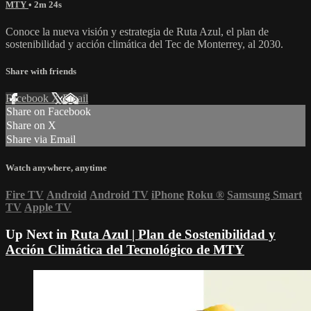
MTY
• 2m 24s
Conoce la nueva visión y estrategia de Ruta Azul, el plan de
sostenibilidad y acción climática del Tec de Monterrey, al 2030.
Share with friends
Facebook
X
Email
Share on Facebook
Share on X
Share via Email
Watch anywhere, anytime
Fire TV
Android
Android TV
iPhone
Roku
®
Samsung Smart
TV
Apple TV
Up Next in
Ruta Azul | Plan de Sostenibilidad y
Acción Climática del Tecnológico de MTY