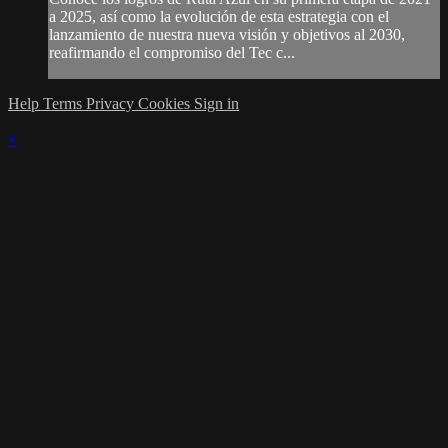
a 2025, así como la evolución de esta estrategia con el
lanzamiento de nuestra nueva visión y objetivos al 2030,
reafirmando el compromiso del Tec c...
Help
Terms
Privacy
Cookies
Sign in
×