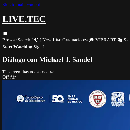
Skip to main content
LIVE.TEC
Browse
Search
[ 🔴 ] Now Live
Graduaciones 🎓
VIBRART 🎭
Sta
Start Watching
Sign In
Diálogo con Michael J. Sandel
This event has not started yet
Off Air