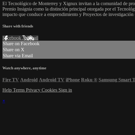
El Tecnológico de Monterrey y Xignux invitan a la comunidad de prof
Premio Insignia como la distinción principal otorgada por el Tecnoló
impacto que conduce a emprendimiento y Proyectos de investigación 
Share with friends
Facebook
X
Email
Share on Facebook
Share on X
Share via Email
Watch anywhere, anytime
Fire TV
Android
Android TV
iPhone
Roku
®
Samsung Smart 
Help
Terms
Privacy
Cookies
Sign in
×