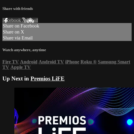
Share with friends
Facebook
X
Email
Share on Facebook
Share on X
Share via Email
Watch anywhere, anytime
Fire TV
Android
Android TV
iPhone
Roku
®
Samsung Smart
TV
Apple TV
Up Next in
Premios LiFE