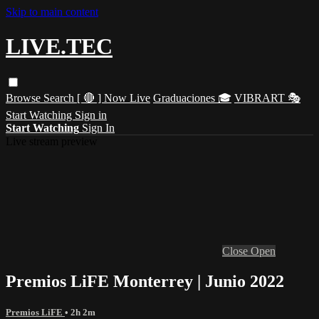
Skip to main content
LIVE.TEC
Browse
Search
[ 🔴 ] Now Live
Graduaciones 🎓
VIBRART 🎭
Start Watching
Sign in
Start Watching
Sign In
Live stream preview
Close
Open
Premios LiFE Monterrey | Junio 2022
Premios LiFE
• 2h 2m