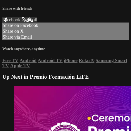
Share with friends
Facebook
X
Email
Share on Facebook
Share on X
Share via Email
Watch anywhere, anytime
Fire TV
Android
Android TV
iPhone
Roku
®
Samsung Smart
TV
Apple TV
Up Next in
Premio Formación LiFE