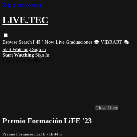
Skip to main content
LIVE.TEC
Browse
Search
[ 🔴 ] Now Live
Graduaciones 🎓
VIBRART 🎭
Start Watching
Sign in
Start Watching
Sign In
Live stream preview
Close
Open
Premio Formación LiFE '23
Premio Formación LiFE
• 1h 44m