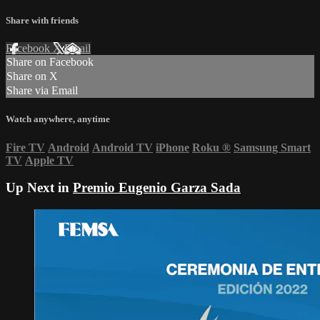
Share with friends
Facebook
X
Email
Share on Facebook
Share on X
Share via Email
Watch anywhere, anytime
Fire TV
Android
Android TV
iPhone
Roku
®
Samsung Smart
TV
Apple TV
Up Next in
Premio Eugenio Garza Sada