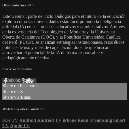
Observatorio
• 50m
Este webinar, parte del ciclo Diálogos para el futuro de la educación,
explora cómo las universidades están incorporando la inteligencia
artificial (IA) en sus procesos educativos y administrativos. A través
de la experiencia del Tecnológico de Monterrey, la Universitat
Oberta de Catalunya (UOC), y la Pontificia Universidad Católica
del Perú (PUCP), se analizan estrategias institucionales, retos éticos,
políticas de uso y rutas de capacitación docente que buscan
aprovechar el potencial de la IA de forma responsable y
pedagógicamente efectiva.
Share with friends
Facebook
X
Email
Share on Facebook
Share on X
Share via Email
Watch anywhere, anytime
Fire TV
Android
Android TV
iPhone
Roku
®
Samsung Smart
TV
Apple TV