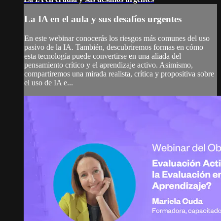
La IA en el aula y sus desafíos urgentes
En este webinar conocerás los riesgos más comunes del uso
pasivo de la IA. También, descubriremos formas en cómo
esta tecnología puede convertirse en una aliada del
pensamiento crítico y el aprendizaje activo. Asimismo,
compartiremos una mirada realista, crítica y propositiva sobre
el uso de IA e...