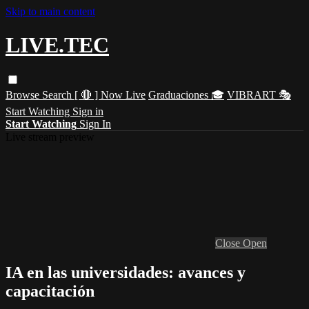
Skip to main content
LIVE.TEC
Browse
Search
[ 🔴 ] Now Live
Graduaciones 🎓
VIBRART 🎭
Start Watching
Sign in
Start Watching
Sign In
Live stream preview
Close
Open
IA en las universidades: avances y
capacitación