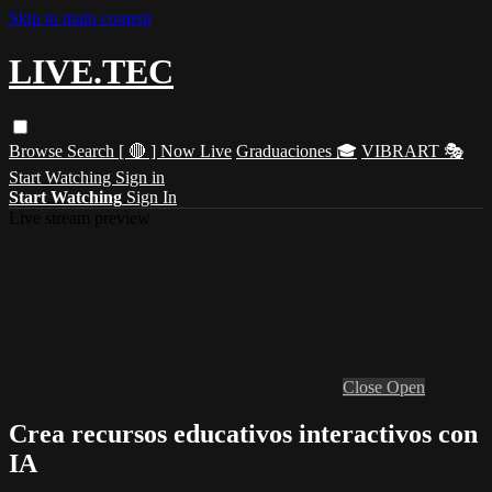
Skip to main content
LIVE.TEC
Browse
Search
[ 🔴 ] Now Live
Graduaciones 🎓
VIBRART 🎭
Start Watching
Sign in
Start Watching
Sign In
Live stream preview
Close
Open
Crea recursos educativos interactivos con
IA