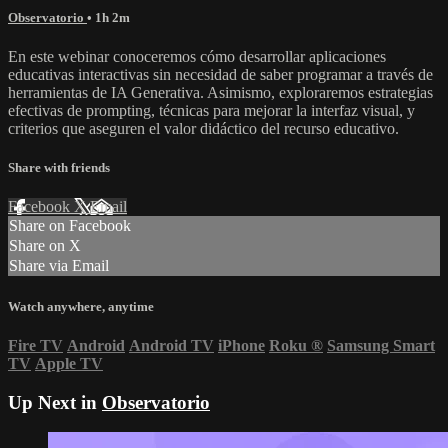
Observatorio
• 1h 2m
En este webinar conoceremos cómo desarrollar aplicaciones
educativas interactivas sin necesidad de saber programar a través de
herramientas de IA Generativa. Asimismo, exploraremos estrategias
efectivas de prompting, técnicas para mejorar la interfaz visual, y
criterios que aseguren el valor didáctico del recurso educativo.
Share with friends
Facebook
X
Email
Share on Facebook
Share on X
Share via Email
Watch anywhere, anytime
Fire TV
Android
Android TV
iPhone
Roku
®
Samsung Smart
TV
Apple TV
Up Next in
Observatorio